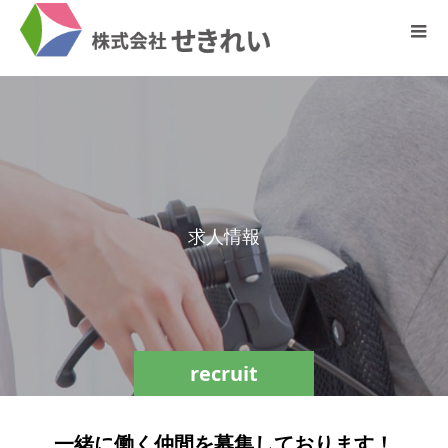
求
人
情
報
recruit
一緒に働く仲間を募集しております！