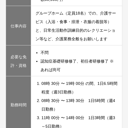
グループホーム（定員18名）での、介護サー
ビス（入浴・食事・排泄・衣服の着脱等）
仕事内容
と、日常生活動作訓練目的のレクリエーショ
ン等など、介護業務全般をお願いします
不問
必要な免
認知症基礎研修修了、初任者研修修了 ※
許・資格
あれば尚可
08時 30分 〜 19時 00分 の間、1日6.5時間
程度（週3日勤務）
08時 30分 〜 13時 30分 1日5時間（週4
勤務時間
日勤務）
11時 00分 〜 14時 00分 1日3時間（週3
～5日勤務）