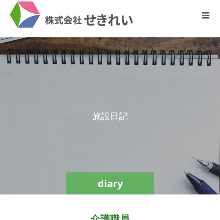
施
設
日
記
diary
介護職員