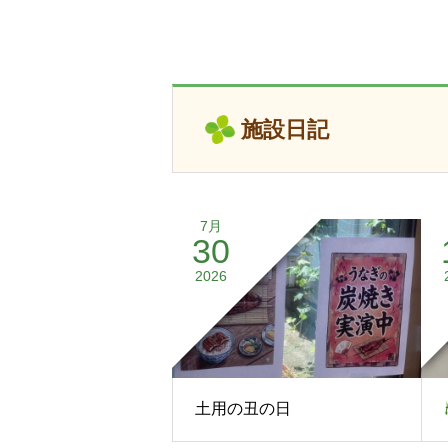
施設日記
7月
30
2026
土用の丑の日