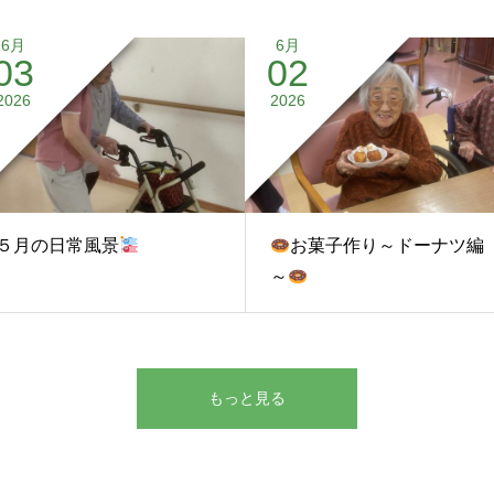
6月
6月
03
02
2026
2026
５月の日常風景
お菓子作り～ドーナツ編
～
もっと見る