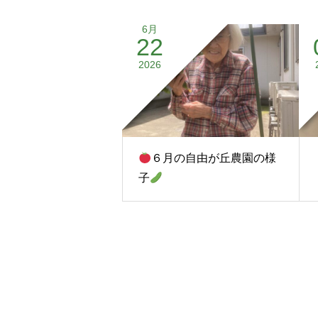
6月
22
2026
６月の自由が丘農園の様
子