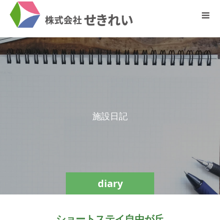
施
設
日
記
diary
ショートステイ自由が丘