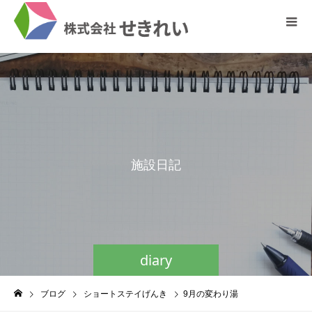
施
設
日
記
diary
ブログ
ショートステイげんき
9月の変わり湯