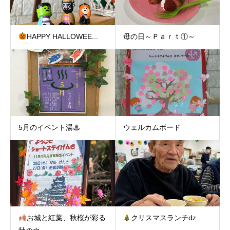
HAPPY HALLOWEE...
母の日～Ｐａｒｔ①～
5月のイベント湯♨
ウェルカムボード
お城と紅葉、秋桜が彩る
クリスマスランチǳ...