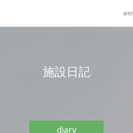
会社
施
設
日
記
diary