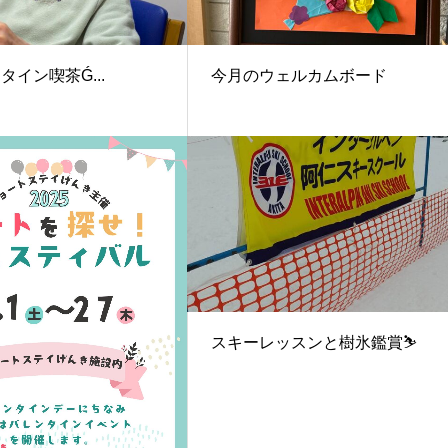
タイン喫茶Ǵ...
今月のウェルカムボード
スキーレッスンと樹氷鑑賞⛷