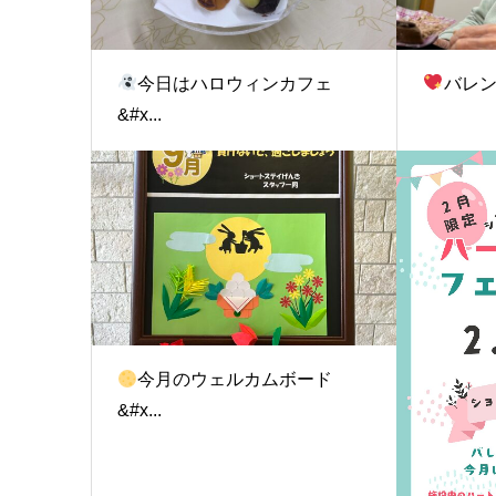
今日はハロウィンカフェ
バレン
&#x...
今月のウェルカムボード
&#x...