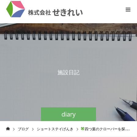
施
設
日
記
diary
ブログ
ショートステイげんき
四つ葉のクローバーを探せ！フェスティバル