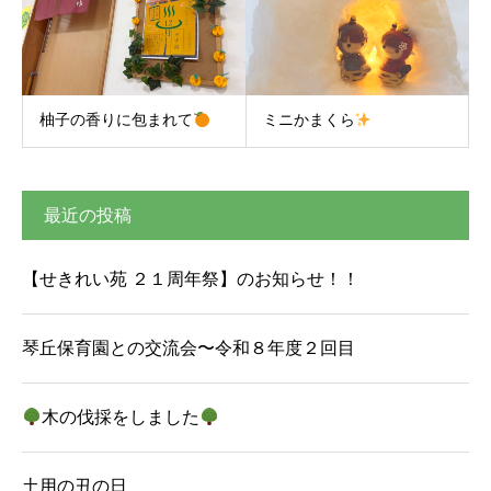
柚子の香りに包まれて
ミニかまくら
最近の投稿
【せきれい苑 ２１周年祭】のお知らせ！！
琴丘保育園との交流会〜令和８年度２回目
木の伐採をしました
土用の丑の日