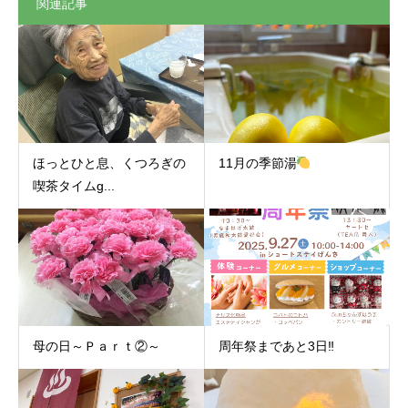
関連記事
ほっとひと息、くつろぎの
11月の季節湯
喫茶タイムɡ...
母の日～Ｐａｒｔ②～
周年祭まであと3日‼