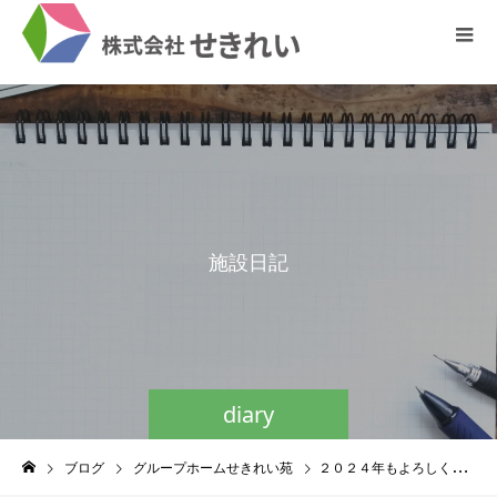
施
設
日
記
diary
ブログ
グループホームせきれい苑
２０２４年もよろしくお願い申し上げます。