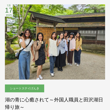
7月
17
2025
ショートステイげんき
湖の青に心癒されて～外国人職員と田沢湖日
帰り旅～