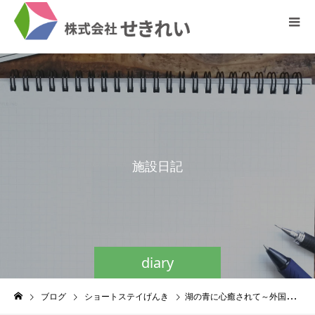
施
設
日
記
diary
ブログ
ショートステイげんき
湖の青に心癒されて～外国人職員と田沢湖日帰り旅～