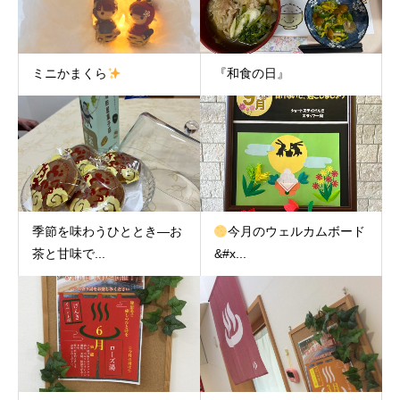
ミニかまくら
『和食の日』
季節を味わうひととき—お
今月のウェルカムボード
茶と甘味で...
&#x...