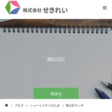
施
設
日
記
diary
ブログ
ショートステイげんき
母の日ランチ