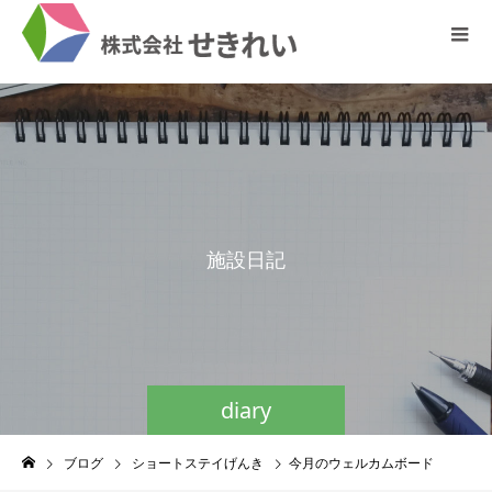
施
設
日
記
diary
ブログ
ショートステイげんき
今月のウェルカムボード