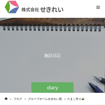
施
設
日
記
diary
ブログ
グループホームせきれい苑
だまこ作り