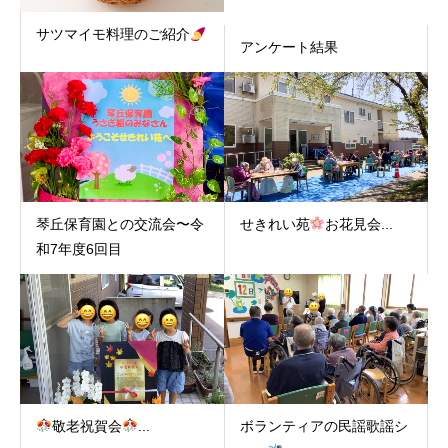
サツマイモ料理のご紹介
アンケート結果
琴丘保育園との交流会〜令
せきれい苑
お花見会...
和7年度6回目
敬老祝賀会
...
ボランティアの民謡歌謡シ